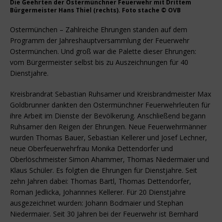
Die Geehrten der Ostermünchner Feuerwehr mit Drittem
Bürgermeister Hans Thiel (rechts). Foto stache © OVB
Ostermünchen – Zahlreiche Ehrungen standen auf dem
Programm der Jahreshauptversammlung der Feuerwehr
Ostermünchen. Und groß war die Palette dieser Ehrungen:
vom Bürgermeister selbst bis zu Auszeichnungen für 40
Dienstjahre.
Kreisbrandrat Sebastian Ruhsamer und Kreisbrandmeister Max
Goldbrunner dankten den Ostermünchner Feuerwehrleuten für
ihre Arbeit im Dienste der Bevölkerung. Anschließend begann
Ruhsamer den Reigen der Ehrungen. Neue Feuerwehrmänner
wurden Thomas Bauer, Sebastian Kellerer und Josef Lechner,
neue Oberfeuerwehrfrau Monika Dettendorfer und
Oberlöschmeister Simon Ahammer, Thomas Niedermaier und
Klaus Schüler. Es folgten die Ehrungen für Dienstjahre. Seit
zehn Jahren dabei: Thomas Bartl, Thomas Dettendorfer,
Roman Jedlicka, Johannnes Kellerer. Für 20 Dienstjahre
ausgezeichnet wurden: Johann Bodmaier und Stephan
Niedermaier. Seit 30 Jahren bei der Feuerwehr ist Bernhard