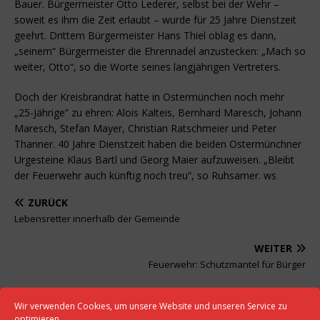
Bauer. Bürgermeister Otto Lederer, selbst bei der Wehr –
soweit es ihm die Zeit erlaubt – wurde für 25 Jahre Dienstzeit
geehrt. Drittem Bürgermeister Hans Thiel oblag es dann,
„seinem“ Bürgermeister die Ehrennadel anzustecken: „Mach so
weiter, Otto“, so die Worte seines langjährigen Vertreters.
Doch der Kreisbrandrat hatte in Ostermünchen noch mehr
„25-Jährige“ zu ehren: Alois Kalteis, Bernhard Maresch, Johann
Maresch, Stefan Mayer, Christian Ratschmeier und Peter
Thanner. 40 Jahre Dienstzeit haben die beiden Ostermünchner
Urgesteine Klaus Bartl und Georg Maier aufzuweisen. „Bleibt
der Feuerwehr auch künftig noch treu“, so Ruhsamer. ws
ZURÜCK
Lebensretter innerhalb der Gemeinde
WEITER
Feuerwehr: Schutzmantel für Bürger
Wir verwenden Cookies, um unsere Website und unseren Service zu
optimieren.