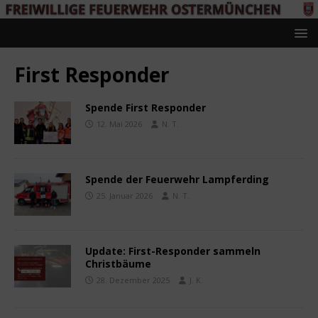
First Responder
Spende First Responder
12. Mai 2026
N. T.
Spende der Feuerwehr Lampferding
25. Januar 2026
N. T.
Update: First-Responder sammeln
Christbäume
28. Dezember 2025
J. K.