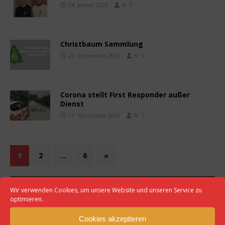
24. Januar 2023
N. T.
Christbaum Sammlung
22. Dezember 2022
N. T.
Corona stellt First Responder außer
Dienst
11. November 2021
N. T.
1
2
…
6
»
Wir verwenden Cookies, um unsere Website und unseren Service zu
First Responder Ausbildung
optimieren.
Wir suchen Dich! Du hast medizinisches Interesse und
Cookies akzeptieren
Lust Dich zu engagieren? Dann haben wir etwas für