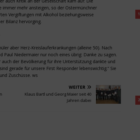
ber auch Kritik an der Gesellschaft kam auf: Die
rde immer mehr ansteigen, so der Ostermünchner
1
hrten Vergiftungen mit Alkohol beziehungsweise
er Bilanz hervorging.
n
üler aber Herz-Kreislauferkrankungen (alleine 50). Nach
d Paul Niedermaier nur noch eines übrig: Danke zu sagen.
der auch der Bevölkerung für ihre Unterstützung dankte und
sind gerade für unsere First Responder lebenswichtig.“ Sie
n und Zuschüsse. ws
WEITER
en
Klaus Bartl und Georg Maier seit 40
2
Jahren dabei