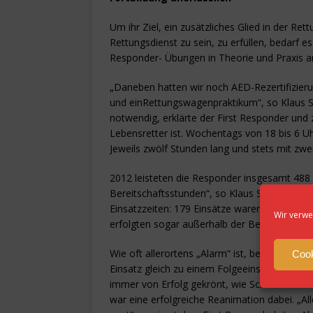
Um ihr Ziel, ein zusätzliches Glied in der Ret
Rettungsdienst zu sein, zu erfüllen, bedarf es
Responder- Übungen in Theorie und Praxis an
„Daneben hatten wir noch AED-Rezertifizier
und einRettungswagenpraktikum“, so Klaus Sc
notwendig, erklärte der First Responder und z
Lebensretter ist. Wochentags von 18 bis 6 U
Jeweils zwölf Stunden lang und stets mit zwe
2012 leisteten die Responder insgesamt 488
Bereitschaftsstunden“, so Klaus Schüler. Das
Einsatzzeiten: 179 Einsätze waren es 2012. D
Wir verwe
erfolgten sogar außerhalb der Bereitschaftsze
Wie oft allerortens „Alarm“ ist, belegte Sch
Cook
Einsatz gleich zu einem Folgeeinsatz gerufen.
immer von Erfolg gekrönt, wie Schüler berich
war eine erfolgreiche Reanimation dabei. „Alle