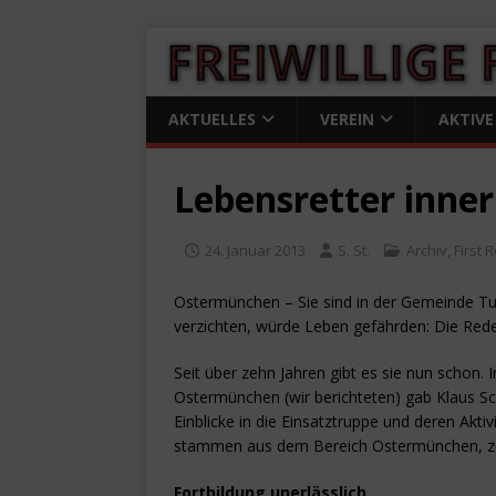
AKTUELLES
VEREIN
AKTIVE
Lebensretter inne
24. Januar 2013
S. St.
Archiv
,
First
Ostermünchen – Sie sind in der Gemeinde Tu
verzichten, würde Leben gefährden: Die Rede
Seit über zehn Jahren gibt es sie nun schon
Ostermünchen (wir berichteten) gab Klaus Sc
Einblicke in die Einsatztruppe und deren Akti
stammen aus dem Bereich Ostermünchen, z
Fortbildung unerlässlich