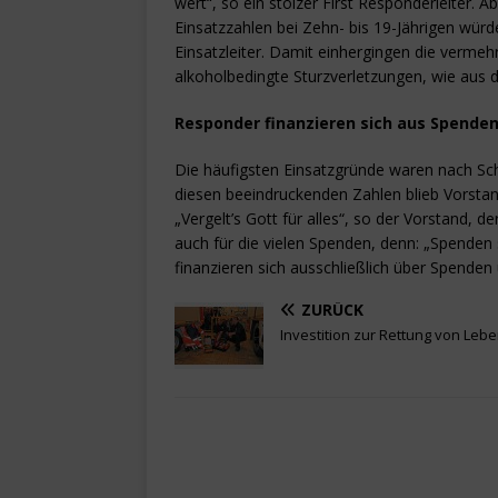
wert“, so ein stolzer First Responderleiter. A
Einsatzzahlen bei Zehn- bis 19-Jährigen wü
Einsatzleiter. Damit einhergingen die verme
alkoholbedingte Sturzverletzungen, wie aus d
Responder finanzieren sich aus Spende
Die häufigsten Einsatzgründe waren nach Sch
diesen beeindruckenden Zahlen blieb Vorstan
„Vergelt’s Gott für alles“, so der Vorstand, 
auch für die vielen Spenden, denn: „Spenden 
finanzieren sich ausschließlich über Spende
ZURÜCK
Investition zur Rettung von Leb