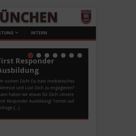
STUNG
INTERN
First Responder
Ausbildung
ir suchen Dich! Du hast medizinisches
nteresse und Lust Dich zu engagieren?
ann haben wir etwas für Dich: Unsere
irst Responder Ausbildung! Termin auf
nfrage
[…]
Spende First
Danke! Herzensprojekt
Bewerbung –
Von fordernden
Sommerfest 2026
Responder
ANTENNE BAYERN
Einsätzen bis zu
Spende für First
ANKE!
Wir sind immer noch
m ersten Juli Wochenende ist es wieder
Herzensprojekt 2026
geselligen
Responder
berwältigt. Ein riesiges Dankeschön an