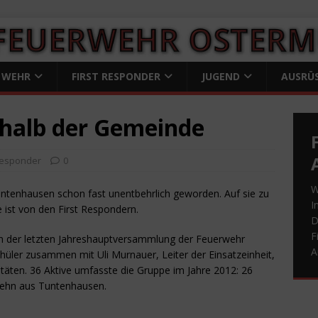
 WEHR
FIRST RESPONDER
JUGEND
AUSRÜ
rhalb der Gemeinde
 Responder
0
W
ntenhausen schon fast unentbehrlich geworden. Auf sie zu
I
 ist von den First Respondern.
D
F
. In der letzten Jahreshauptversammlung der Feuerwehr
A
hüler zusammen mit Uli Murnauer, Leiter der Einsatzeinheit,
vitäten. 36 Aktive umfasste die Gruppe im Jahre 2012: 26
ehn aus Tuntenhausen.
D
A
ü