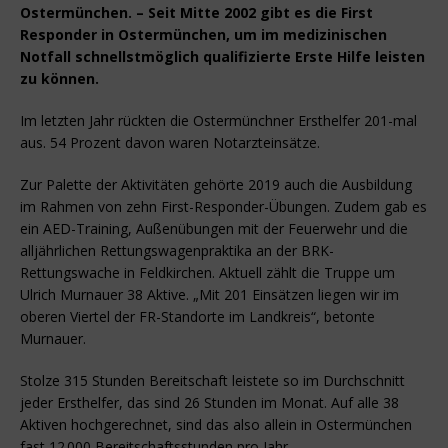
Ostermünchen. – Seit Mitte 2002 gibt es die First
Responder in Ostermünchen, um im medizinischen
Notfall schnellstmöglich qualifizierte Erste Hilfe leisten
zu können.
Im letzten Jahr rückten die Ostermünchner Ersthelfer 201-mal
aus. 54 Prozent davon waren Notarzteinsätze.
Zur Palette der Aktivitäten gehörte 2019 auch die Ausbildung
im Rahmen von zehn First-Responder-Übungen. Zudem gab es
ein AED-Training, Außenübungen mit der Feuerwehr und die
alljährlichen Rettungswagenpraktika an der BRK-
Rettungswache in Feldkirchen. Aktuell zählt die Truppe um
Ulrich Murnauer 38 Aktive. „Mit 201 Einsätzen liegen wir im
oberen Viertel der FR-Standorte im Landkreis“, betonte
Murnauer.
Stolze 315 Stunden Bereitschaft leistete so im Durchschnitt
jeder Ersthelfer, das sind 26 Stunden im Monat. Auf alle 38
Aktiven hochgerechnet, sind das also allein in Ostermünchen
fast 12 000 Bereitschaftsstunden pro Jahr.