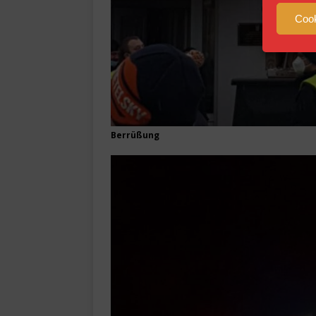
Cook
Berrüßung