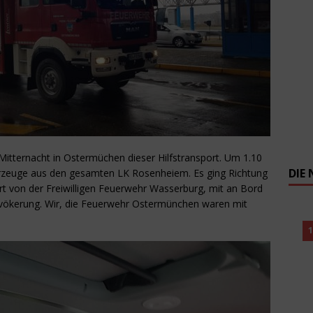
W
s
a
S
K
U
v
u
S
S
d
h
u
R
J
G
R
E
V
h
M
w
K
O
b
F
M
O
L
o
O
itternacht in Ostermüchen dieser Hilfstransport. Um 1.10
DIE
hrzeuge aus den gesamten LK Rosenheiem. Es ging Richtung
rt von der Freiwilligen Feuerwehr Wasserburg, mit an Bord
evökerung. Wir, die Feuerwehr Ostermünchen waren mit
1