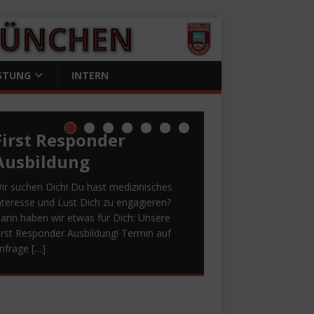
STUNG
INTERN
First Responder
Ausbildung
ir suchen Dich! Du hast medizinisches
nteresse und Lust Dich zu engagieren?
ann haben wir etwas für Dich: Unsere
irst Responder Ausbildung! Termin auf
nfrage
[…]
Spende First
Danke! Herzensprojekt
Bewerbung –
Von fordernden
Sommerfest 2026
Responder
ANTENNE BAYERN
Einsätzen bis zu
Spende für First
ANKE!
Wir sind immer noch
m ersten Juli Wochenende ist es wieder
Herzensprojekt 2026
geselligen
Responder
berwältigt. Ein riesiges Dankeschön an