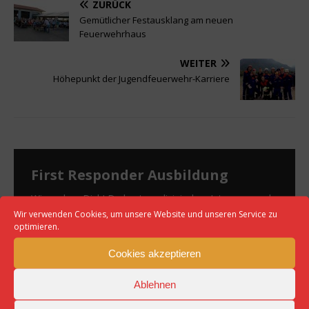
ZURÜCK
Gemütlicher Festausklang am neuen
Feuerwehrhaus
WEITER
Höhepunkt der Jugendfeuerwehr-Karriere
First Responder Ausbildung
Wir suchen Dich! Du hast medizinisches Interesse und
Lust Dich zu engagieren? Dann haben wir etwas für
Wir verwenden Cookies, um unsere Website und unseren Service zu
optimieren.
Dich: Unsere First Responder Ausbildung! Termin auf
Anfrage
[…]
Cookies akzeptieren
Ablehnen