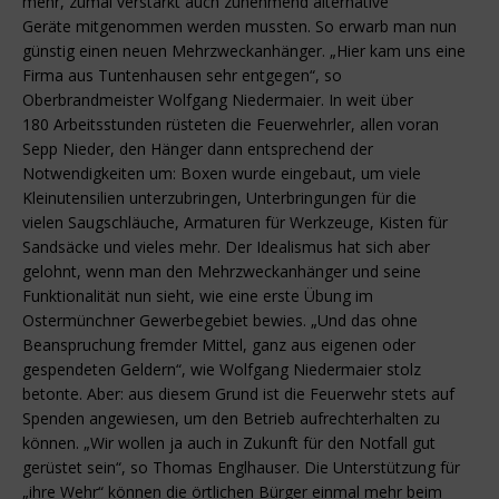
mehr, zumal verstärkt auch zunehmend alternative
Geräte mitgenommen werden mussten. So erwarb man nun
günstig einen neuen Mehrzweckanhänger. „Hier kam uns eine
Firma aus Tuntenhausen sehr entgegen“, so
Oberbrandmeister Wolfgang Niedermaier. In weit über
180 Arbeitsstunden rüsteten die Feuerwehrler, allen voran
Sepp Nieder, den Hänger dann entsprechend der
Notwendigkeiten um: Boxen wurde eingebaut, um viele
Kleinutensilien unterzubringen, Unterbringungen für die
vielen Saugschläuche, Armaturen für Werkzeuge, Kisten für
Sandsäcke und vieles mehr. Der Idealismus hat sich aber
gelohnt, wenn man den Mehrzweckanhänger und seine
Funktionalität nun sieht, wie eine erste Übung im
Ostermünchner Gewerbegebiet bewies. „Und das ohne
Beanspruchung fremder Mittel, ganz aus eigenen oder
gespendeten Geldern“, wie Wolfgang Niedermaier stolz
betonte. Aber: aus diesem Grund ist die Feuerwehr stets auf
Spenden angewiesen, um den Betrieb aufrechterhalten zu
können. „Wir wollen ja auch in Zukunft für den Notfall gut
gerüstet sein“, so Thomas Englhauser. Die Unterstützung für
„ihre Wehr“ können die örtlichen Bürger einmal mehr beim