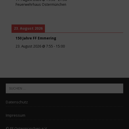
Feuerwehrhaus Ostermünchen
23. August 2026
150 Jahre FF Emmering
23. August 2026
@
7:55
-
15:00
Datenschutz
Impressum
© FF Ostermünchen e.V.