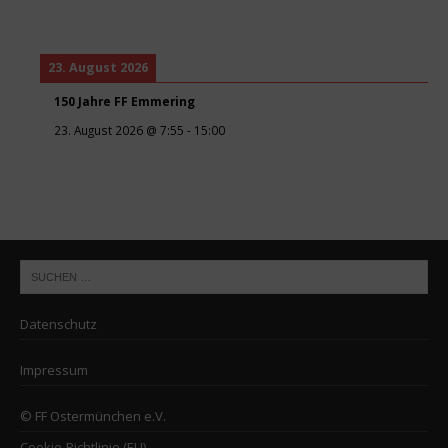
23. August 2026
150 Jahre FF Emmering
23. August 2026
@
7:55
-
15:00
Datenschutz
Impressum
© FF Ostermünchen e.V.
Cookie-Richtlinie (EU)