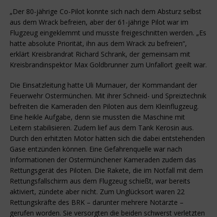
„Der 80-jährige Co-Pilot konnte sich nach dem Absturz selbst
aus dem Wrack befreien, aber der 61-jährige Pilot war im
Flugzeug eingeklemmt und musste freigeschnitten werden. „Es
hatte absolute Priorität, ihn aus dem Wrack zu befreien“,
erklärt Kreisbrandrat Richard Schrank, der gemeinsam mit
Kreisbrandinspektor Max Goldbrunner zum Unfallort geeilt war.
Die Einsatzleitung hatte Uli Murnauer, der Kommandant der
Feuerwehr Ostermünchen. Mit ihrer Schneid- und Spreiztechnik
befreiten die Kameraden den Piloten aus dem Kleinflugzeug.
Eine heikle Aufgabe, denn sie mussten die Maschine mit
Leitern stabilisieren. Zudem lief aus dem Tank Kerosin aus.
Durch den erhitzten Motor hätten sich die dabei entstehenden
Gase entzünden können. Eine Gefahrenquelle war nach
Informationen der Ostermünchener Kameraden zudem das
Rettungsgerät des Piloten. Die Rakete, die im Notfall mit dem
Rettungsfallschirm aus dem Flugzeug schießt, war bereits
aktiviert, zündete aber nicht. Zum Unglücksort waren 22
Rettungskräfte des BRK – darunter mehrere Notärzte –
gerufen worden. Sie versorgten die beiden schwerst verletzten