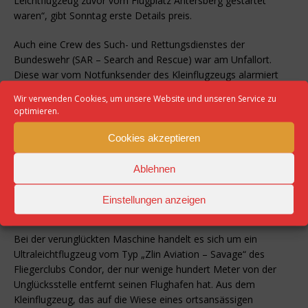
Leichtflugzeug zuvor vom Flugplatz Antersberg gestartet
waren“, gibt Sonntag erste Details preis.
Auch eine Crew des Such- und Rettungsdienstes der
Bundeswehr (SAR – Search and Rescue) war am Unfallort.
Diese war vom Notfunksender des Kleinflugzeugs alarmiert
worden. „Bei Einschlag löst dieser automatisch aus“,
Wir verwenden Cookies, um unsere Website und unseren Service zu
informierte Pilot Florian Geisler, der mit einem weiteren Piloten
optimieren.
und einem Luftretter vom Kommando Niederstetten aus
gestartet und nach etwa 50 Minuten Flugzeit vor Ort war.
Cookies akzeptieren
Geisler baute aus dem Wrack den Notfunksender aus, denn:
„Er hat immer noch Signale gesendet, die über Satelliten weiter
Ablehnen
eine Luftnotlage meldeten“, erklärte der Pilot.
Einstellungen anzeigen
Aus Wrack lief Kerosin aus
Bei der verunglückten Maschine handelt es sich um ein
Ultraleichtflugzeug vom Typ „Zlin Aviation – Savage“ des
Fliegerclubs Condor, der nur wenige hundert Meter von der
Unglücksstelle entfernt seinen Flughafen hat. Aus dem
Kleinflugzeug, das auf die Wiese eines ortsansässigen