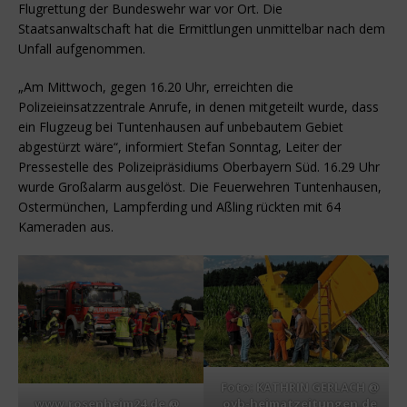
Flugrettung der Bundeswehr war vor Ort. Die
Staatsanwaltschaft hat die Ermittlungen unmittelbar nach dem
Unfall aufgenommen.
„Am Mittwoch, gegen 16.20 Uhr, erreichten die
Polizeieinsatzzentrale Anrufe, in denen mitgeteilt wurde, dass
ein Flugzeug bei Tuntenhausen auf unbebautem Gebiet
abgestürzt wäre“, informiert Stefan Sonntag, Leiter der
Pressestelle des Polizeipräsidiums Oberbayern Süd. 16.29 Uhr
wurde Großalarm ausgelöst. Die Feuerwehren Tuntenhausen,
Ostermünchen, Lampferding und Aßling rückten mit 64
Kameraden aus.
Foto: KATHRIN GERLACH @
ovb-heimatzeitungen.de
www.rosenheim24.de @