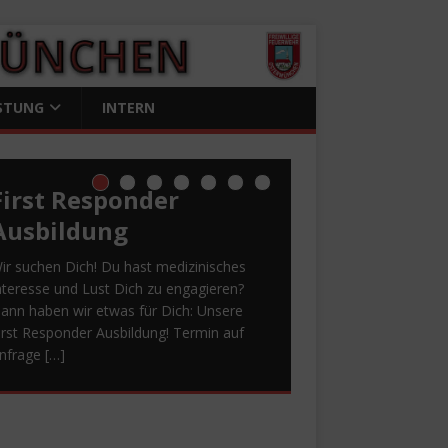
STUNG
INTERN
First Responder
Ausbildung
ir suchen Dich! Du hast medizinisches
nteresse und Lust Dich zu engagieren?
ann haben wir etwas für Dich: Unsere
irst Responder Ausbildung! Termin auf
nfrage
[…]
Spende First
Danke! Herzensprojekt
Bewerbung –
Von fordernden
Sommerfest 2026
Responder
ANTENNE BAYERN
Einsätzen bis zu
Spende für First
ANKE!
Wir sind immer noch
m ersten Juli Wochenende ist es wieder
Herzensprojekt 2026
geselligen
Responder
berwältigt. Ein riesiges Dankeschön an