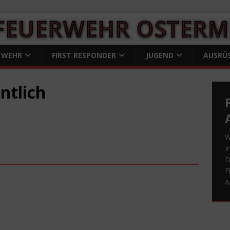
 WEHR
FIRST RESPONDER
JUGEND
AUSRÜ
ntlich
W
I
D
F
A
D
A
ü