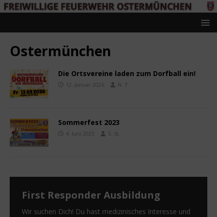
Ostermünchen
Die Ortsvereine laden zum Dorfball ein!
12. Januar 2026
N. T.
Sommerfest 2023
4. Juni 2023
S. St.
First Responder Ausbildung
Wir suchen Dich! Du hast medizinisches Interesse und